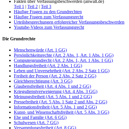
Fakten über Verfassungsbeschwerden (anwalt.de)
Teil 1
|
Teil 2
|
Teil 3
Häufige Fragen zu den Grundrechten
Häufige Fragen zum Verfassungsrecht
Urteilsbesprechungen erfolgreicher Verfassungsbeschwerden
Youtube-Videos zum Verfassungsrecht
Die Grundrechte
Menschenwürde (Art. 1 GG)
Persönlichkeitsrechte (Art. 2 Abs. 1, Art. 1 Abs. 1 GG)
Computergrundrecht (Art. 2 Abs. 1, Art. 1 Abs. 1 GG)
Handlungsfreiheit (Art. 2 Abs. 1 GG)
Leben und Unversehrtheit (Art. 2 Abs. 2 Satz 1 GG)
Freiheit der Person (Art. 2 Abs. 2 Satz 2 GG)
Gleichberechtigung (Art. 3 GG)
Glaubensfreiheit (Art. 4 Abs. 1 und 2 GG)
Kriegsdienstverweigerung (Art. 4 Abs. 3 GG)
Meinungsfreiheit (Art. 5 Abs. 1 und 2 GG)
Pressefreiheit (Art. 5 Abs. 1 Satz 2 und Abs. 2 GG)
Informationsfreiheit (Art. 5 Abs. 1 und 2 GG)
Kunst- und Wissenschaftsfreiheit (Art. 5 Abs. 3 GG)
Ehe und Familie (Art. 6 GG)
Schulwesen (Art. 7 GG)
Versammlungsfreiheit (Art. 8 GG)