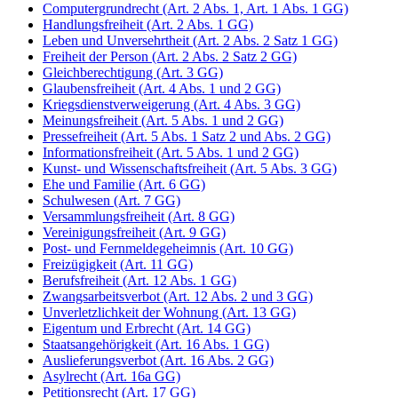
Computergrundrecht (Art. 2 Abs. 1, Art. 1 Abs. 1 GG)
Handlungsfreiheit (Art. 2 Abs. 1 GG)
Leben und Unversehrtheit (Art. 2 Abs. 2 Satz 1 GG)
Freiheit der Person (Art. 2 Abs. 2 Satz 2 GG)
Gleichberechtigung (Art. 3 GG)
Glaubensfreiheit (Art. 4 Abs. 1 und 2 GG)
Kriegsdienstverweigerung (Art. 4 Abs. 3 GG)
Meinungsfreiheit (Art. 5 Abs. 1 und 2 GG)
Pressefreiheit (Art. 5 Abs. 1 Satz 2 und Abs. 2 GG)
Informationsfreiheit (Art. 5 Abs. 1 und 2 GG)
Kunst- und Wissenschaftsfreiheit (Art. 5 Abs. 3 GG)
Ehe und Familie (Art. 6 GG)
Schulwesen (Art. 7 GG)
Versammlungsfreiheit (Art. 8 GG)
Vereinigungsfreiheit (Art. 9 GG)
Post- und Fernmeldegeheimnis (Art. 10 GG)
Freizügigkeit (Art. 11 GG)
Berufsfreiheit (Art. 12 Abs. 1 GG)
Zwangsarbeitsverbot (Art. 12 Abs. 2 und 3 GG)
Unverletzlichkeit der Wohnung (Art. 13 GG)
Eigentum und Erbrecht (Art. 14 GG)
Staatsangehörigkeit (Art. 16 Abs. 1 GG)
Auslieferungsverbot (Art. 16 Abs. 2 GG)
Asylrecht (Art. 16a GG)
Petitionsrecht (Art. 17 GG)