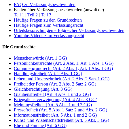
FAQ zu Verfassungsbeschwerden
Fakten über Verfassungsbeschwerden (anwalt.de)
Teil 1
|
Teil 2
|
Teil 3
Häufige Fragen zu den Grundrechten
Häufige Fragen zum Verfassungsrecht
Urteilsbesprechungen erfolgreicher Verfassungsbeschwerden
Youtube-Videos zum Verfassungsrecht
Die Grundrechte
Menschenwürde (Art. 1 GG)
Persönlichkeitsrechte (Art. 2 Abs. 1, Art. 1 Abs. 1 GG)
Computergrundrecht (Art. 2 Abs. 1, Art. 1 Abs. 1 GG)
Handlungsfreiheit (Art. 2 Abs. 1 GG)
Leben und Unversehrtheit (Art. 2 Abs. 2 Satz 1 GG)
Freiheit der Person (Art. 2 Abs. 2 Satz 2 GG)
Gleichberechtigung (Art. 3 GG)
Glaubensfreiheit (Art. 4 Abs. 1 und 2 GG)
Kriegsdienstverweigerung (Art. 4 Abs. 3 GG)
Meinungsfreiheit (Art. 5 Abs. 1 und 2 GG)
Pressefreiheit (Art. 5 Abs. 1 Satz 2 und Abs. 2 GG)
Informationsfreiheit (Art. 5 Abs. 1 und 2 GG)
Kunst- und Wissenschaftsfreiheit (Art. 5 Abs. 3 GG)
Ehe und Familie (Art. 6 GG)