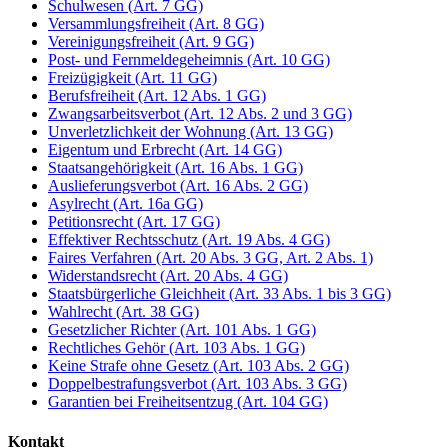
Schulwesen (Art. 7 GG)
Versammlungsfreiheit (Art. 8 GG)
Vereinigungsfreiheit (Art. 9 GG)
Post- und Fernmeldegeheimnis (Art. 10 GG)
Freizügigkeit (Art. 11 GG)
Berufsfreiheit (Art. 12 Abs. 1 GG)
Zwangsarbeitsverbot (Art. 12 Abs. 2 und 3 GG)
Unverletzlichkeit der Wohnung (Art. 13 GG)
Eigentum und Erbrecht (Art. 14 GG)
Staatsangehörigkeit (Art. 16 Abs. 1 GG)
Auslieferungsverbot (Art. 16 Abs. 2 GG)
Asylrecht (Art. 16a GG)
Petitionsrecht (Art. 17 GG)
Effektiver Rechtsschutz (Art. 19 Abs. 4 GG)
Faires Verfahren (Art. 20 Abs. 3 GG, Art. 2 Abs. 1)
Widerstandsrecht (Art. 20 Abs. 4 GG)
Staatsbürgerliche Gleichheit (Art. 33 Abs. 1 bis 3 GG)
Wahlrecht (Art. 38 GG)
Gesetzlicher Richter (Art. 101 Abs. 1 GG)
Rechtliches Gehör (Art. 103 Abs. 1 GG)
Keine Strafe ohne Gesetz (Art. 103 Abs. 2 GG)
Doppelbestrafungsverbot (Art. 103 Abs. 3 GG)
Garantien bei Freiheitsentzug (Art. 104 GG)
Kontakt