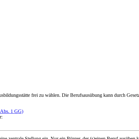
usbildungsstätte frei zu wählen. Die Berufsausübung kann durch Geset
2 Abs. 1 GG)
r:
eine zentrale Stellung ein. Nur ein Bürger, der (s)einen Beruf ausüben