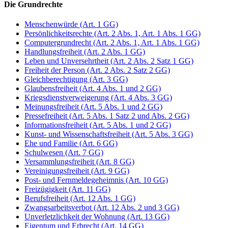
Die Grundrechte
Menschenwürde (Art. 1 GG)
Persönlichkeitsrechte (Art. 2 Abs. 1, Art. 1 Abs. 1 GG)
Computergrundrecht (Art. 2 Abs. 1, Art. 1 Abs. 1 GG)
Handlungsfreiheit (Art. 2 Abs. 1 GG)
Leben und Unversehrtheit (Art. 2 Abs. 2 Satz 1 GG)
Freiheit der Person (Art. 2 Abs. 2 Satz 2 GG)
Gleichberechtigung (Art. 3 GG)
Glaubensfreiheit (Art. 4 Abs. 1 und 2 GG)
Kriegsdienstverweigerung (Art. 4 Abs. 3 GG)
Meinungsfreiheit (Art. 5 Abs. 1 und 2 GG)
Pressefreiheit (Art. 5 Abs. 1 Satz 2 und Abs. 2 GG)
Informationsfreiheit (Art. 5 Abs. 1 und 2 GG)
Kunst- und Wissenschaftsfreiheit (Art. 5 Abs. 3 GG)
Ehe und Familie (Art. 6 GG)
Schulwesen (Art. 7 GG)
Versammlungsfreiheit (Art. 8 GG)
Vereinigungsfreiheit (Art. 9 GG)
Post- und Fernmeldegeheimnis (Art. 10 GG)
Freizügigkeit (Art. 11 GG)
Berufsfreiheit (Art. 12 Abs. 1 GG)
Zwangsarbeitsverbot (Art. 12 Abs. 2 und 3 GG)
Unverletzlichkeit der Wohnung (Art. 13 GG)
Eigentum und Erbrecht (Art. 14 GG)