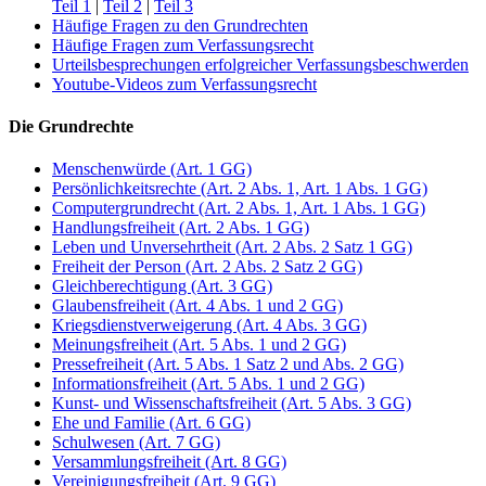
Teil 1
|
Teil 2
|
Teil 3
Häufige Fragen zu den Grundrechten
Häufige Fragen zum Verfassungsrecht
Urteilsbesprechungen erfolgreicher Verfassungsbeschwerden
Youtube-Videos zum Verfassungsrecht
Die Grundrechte
Menschenwürde (Art. 1 GG)
Persönlichkeitsrechte (Art. 2 Abs. 1, Art. 1 Abs. 1 GG)
Computergrundrecht (Art. 2 Abs. 1, Art. 1 Abs. 1 GG)
Handlungsfreiheit (Art. 2 Abs. 1 GG)
Leben und Unversehrtheit (Art. 2 Abs. 2 Satz 1 GG)
Freiheit der Person (Art. 2 Abs. 2 Satz 2 GG)
Gleichberechtigung (Art. 3 GG)
Glaubensfreiheit (Art. 4 Abs. 1 und 2 GG)
Kriegsdienstverweigerung (Art. 4 Abs. 3 GG)
Meinungsfreiheit (Art. 5 Abs. 1 und 2 GG)
Pressefreiheit (Art. 5 Abs. 1 Satz 2 und Abs. 2 GG)
Informationsfreiheit (Art. 5 Abs. 1 und 2 GG)
Kunst- und Wissenschaftsfreiheit (Art. 5 Abs. 3 GG)
Ehe und Familie (Art. 6 GG)
Schulwesen (Art. 7 GG)
Versammlungsfreiheit (Art. 8 GG)
Vereinigungsfreiheit (Art. 9 GG)