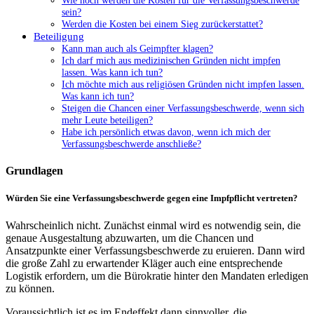
sein?
Werden die Kosten bei einem Sieg zurückerstattet?
Beteiligung
Kann man auch als Geimpfter klagen?
Ich darf mich aus medizinischen Gründen nicht impfen
lassen. Was kann ich tun?
Ich möchte mich aus religiösen Gründen nicht impfen lassen.
Was kann ich tun?
Steigen die Chancen einer Verfassungsbeschwerde, wenn sich
mehr Leute beteiligen?
Habe ich persönlich etwas davon, wenn ich mich der
Verfassungsbeschwerde anschließe?
Grundlagen
Würden Sie eine Verfassungsbeschwerde gegen eine Impfpflicht vertreten?
Wahrscheinlich nicht. Zunächst einmal wird es notwendig sein, die
genaue Ausgestaltung abzuwarten, um die Chancen und
Ansatzpunkte einer Verfassungsbeschwerde zu eruieren. Dann wird
die große Zahl zu erwartender Kläger auch eine entsprechende
Logistik erfordern, um die Bürokratie hinter den Mandaten erledigen
zu können.
Voraussichtlich ist es im Endeffekt dann sinnvoller, die